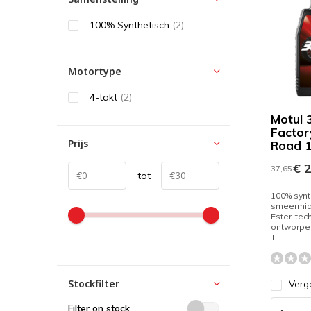
100% Synthetisch
(2)
Motortype
4-takt
(2)
Motul 
Factor
Prijs
Road 
€ 2
37,65
tot
100% synt
smeermid
Ester-tec
ontworpen
T...
Stockfilter
Verge
Filter on stock