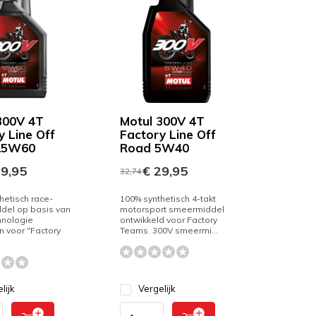
300V 4T
Motul 300V 4T
y Line Off
Factory Line Off
15W60
Road 5W40
9,95
€ 29,95
32,74
hetisch race-
100% synthetisch 4-takt
del op basis van
motorsport smeermiddel
hnologie
ontwikkeld voor Factory
 voor "Factory
Teams. 300V smeermi...
lijk
Vergelijk