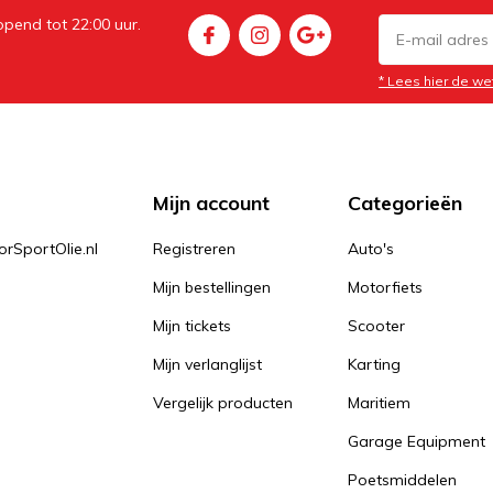
pend tot 22:00 uur.
* Lees hier de we
Mijn account
Categorieën
orSportOlie.nl
Registreren
Auto's
Mijn bestellingen
Motorfiets
Mijn tickets
Scooter
Mijn verlanglijst
Karting
Vergelijk producten
Maritiem
Garage Equipment
Poetsmiddelen