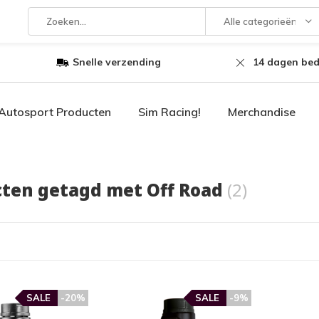
Alle categorieën
Snelle verzending
14 dagen bed
Autosport Producten
Sim Racing!
Merchandise
ten getagd met Off Road
(2)
SALE
-20%
SALE
-9%