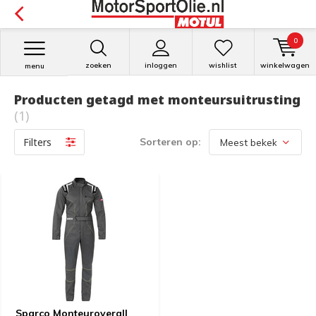
0
zoeken
inloggen
wishlist
winkelwagen
menu
Producten getagd met monteursuitrusting
(1)
Filters
Sorteren op:
Sparco Monteuroverall