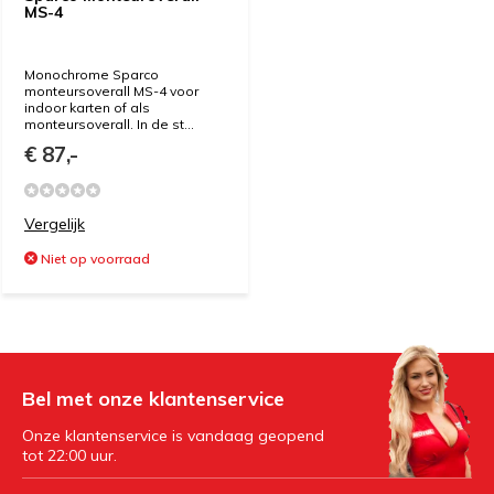
MS-4
Monochrome Sparco
monteursoverall MS-4 voor
indoor karten of als
monteursoverall. In de st...
€ 87,-
Vergelijk
Niet op voorraad
Bel met onze klantenservice
Onze klantenservice is vandaag geopend
tot 22:00 uur.