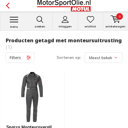
0
zoeken
inloggen
wishlist
winkelwagen
menu
Producten getagd met monteursuitrusting
(1)
Filters
Sorteren op:
Sparco Monteuroverall