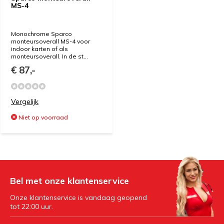
MS-4
Monochrome Sparco
monteursoverall MS-4 voor
indoor karten of als
monteursoverall. In de st...
€ 87,-
Vergelijk
Niet op voorraad
Bel met onze klantenservice
Onze klantenservice is vandaag geopend
tot 22:00 uur.