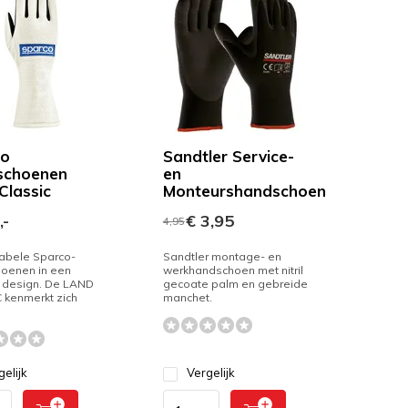
co
Sandtler Service-
schoenen
en
Classic
Monteurshandschoen
,-
€ 3,95
4,95
abele Sparco-
Sandtler montage- en
oenen in een
werkhandschoen met nitril
k design. De LAND
gecoate palm en gebreide
 kenmerkt zich
manchet.
gelijk
Vergelijk