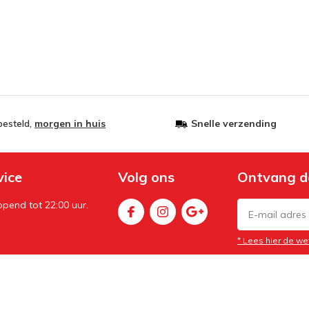
besteld,
morgen in huis
Snelle verzending
vice
Volg ons
Ontvang d
pend tot 22:00 uur.
* Lees hier de we