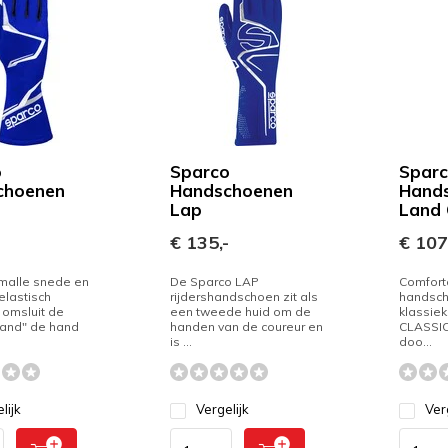
o
Sparco
Spar
choenen
Handschoenen
Hand
Lap
Land 
€ 135,-
€ 107
smalle snede en
De Sparco LAP
Comfort
elastisch
rijdershandschoen zit als
handsch
 omsluit de
een tweede huid om de
klassie
Land" de hand
handen van de coureur en
CLASSIC
is ...
doo...
lijk
Vergelijk
Ver