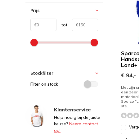
Prijs
tot
Sparc
Hands
Land+
Stockfilter
€ 94,-
Filter on stock
Met zijn 
een zeer 
materiaal
Sparco "
ste...
Klantenservice
Hulp nodig bij de juiste
keuze?
Neem contact
Verge
op!