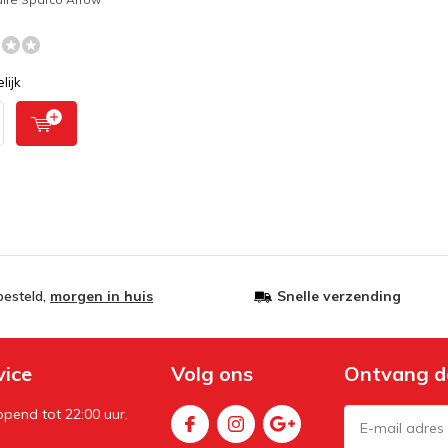
lijk
besteld,
morgen in huis
Snelle verzending
vice
Volg ons
Ontvang d
pend tot 22:00 uur.