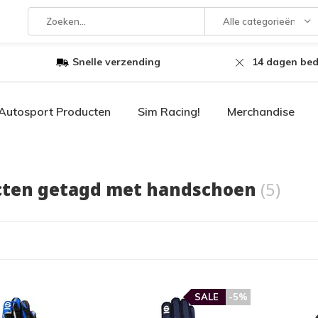
Alle categorieën
Snelle verzending
14 dagen bed
Autosport Producten
Sim Racing!
Merchandise
cten getagd met handschoen
(5)
SALE
-5%