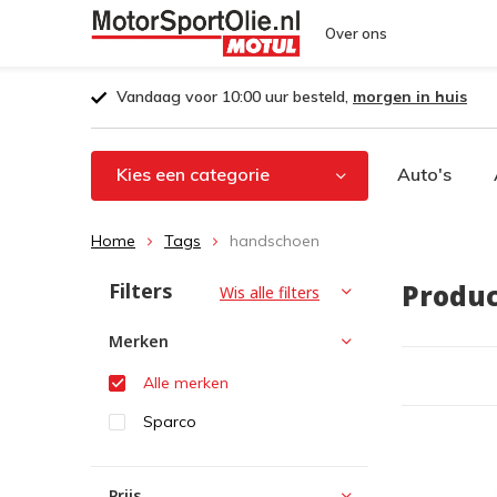
Over ons
Vandaag voor 10:00 uur besteld,
morgen in huis
Kies een categorie
Auto's
Home
Tags
handschoen
Filters
Produ
Wis alle filters
Merken
Alle merken
Sparco
Prijs