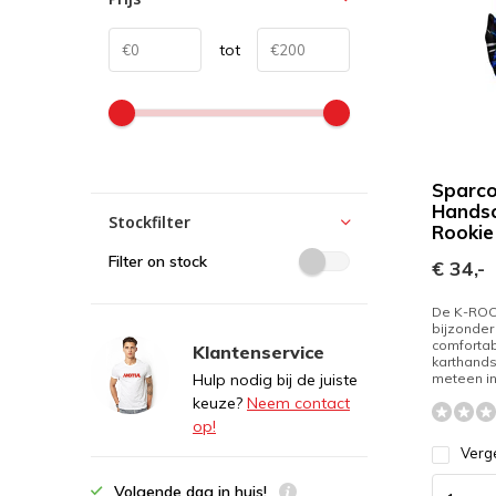
tot
Sparco
Handsc
Stockfilter
Rookie
Filter on stock
€ 34,-
De K-ROO
bijzonder
comforta
Klantenservice
karthand
Hulp nodig bij de juiste
meteen in 
keuze?
Neem contact
op!
Verge
Volgende dag in huis!