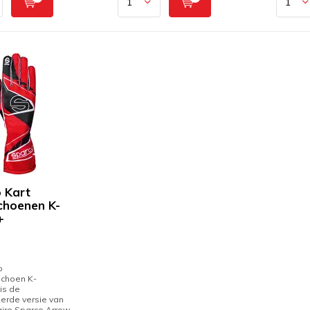
 Kart
hoenen K-
+
o
schoen K-
s de
erde versie van
ire Sparco Arrow