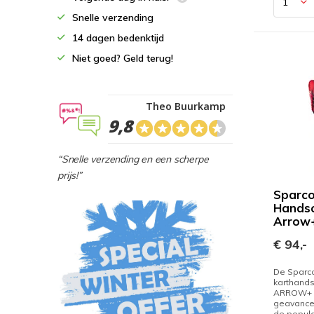
Snelle verzending
14 dagen bedenktijd
Niet goed? Geld terug!
Theo Buurkamp
9,8
“Snelle verzending en een scherpe
prijs!”
Sparco
Handsc
Arrow
€ 94,-
De Sparc
karthand
ARROW+ i
geavance
de popula