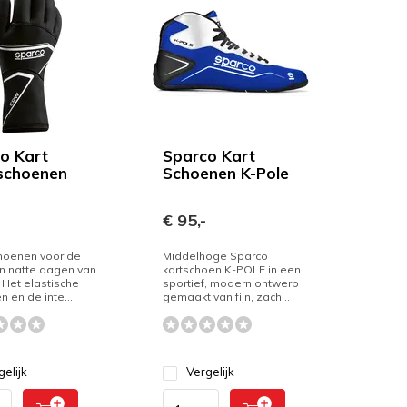
o Kart
Sparco Kart
schoenen
Schoenen K-Pole
€ 95,-
oenen voor de
Middelhoge Sparco
n natte dagen van
kartschoen K-POLE in een
. Het elastische
sportief, modern ontwerp
 en de inte...
gemaakt van fijn, zach...
gelijk
Vergelijk