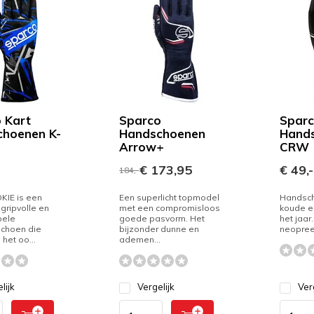
 Kart
Sparco
Sparc
hoenen K-
Handschoenen
Hand
Arrow+
CRW
€ 173,95
€ 49,-
184,-
KIE is een
Een superlicht topmodel
Handsch
 gripvolle en
met een compromisloos
koude e
bele
goede pasvorm. Het
het jaar
schoen die
bijzonder dunne en
neopreen
het oo...
ademen...
lijk
Vergelijk
Ver