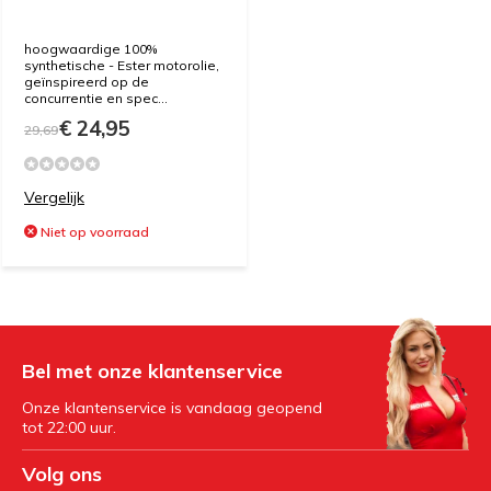
hoogwaardige 100%
synthetische - Ester motorolie,
geïnspireerd op de
concurrentie en spec...
€ 24,95
29,69
Vergelijk
Niet op voorraad
Bel met onze klantenservice
Onze klantenservice is vandaag geopend
tot 22:00 uur.
Volg ons