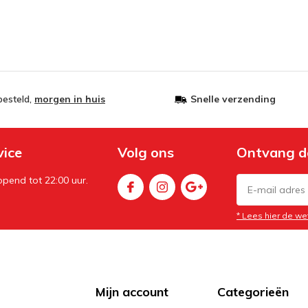
besteld,
morgen in huis
Snelle verzending
vice
Volg ons
Ontvang d
pend tot 22:00 uur.
* Lees hier de we
Mijn account
Categorieën