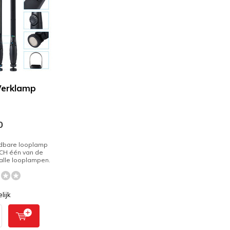
erklamp
0
dbare looplamp
CH één van de
alle looplampen.
lijk