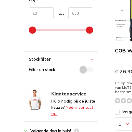
tot
COB W
Stockfilter
Filter on stock
€ 26,9
De oplaa
van MoTE
beste sm
Klantenservice
Hulp nodig bij de juiste
keuze?
Neem contact
Verge
op!
Volgende dag in huis!