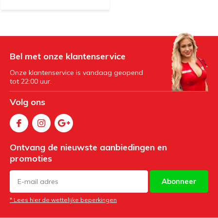
Bel met onze klantenservice
Onze klantenservice is vandaag geopend
tot 22:00 uur.
Volg ons
Ontvang de nieuwste aanbiedingen en
promoties
Abonneer
* Lees hier de wettelijke beperkingen