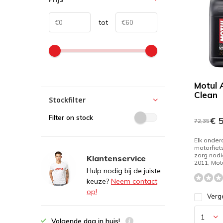
tot
Motul A
Clean
Stockfilter
Filter on stock
€ 5
72,35
Elk onder
motorfiet
zorg nodi
Klantenservice
2011, Motu
Hulp nodig bij de juiste
keuze?
Neem contact
op!
Verge
Volgende dag in huis!