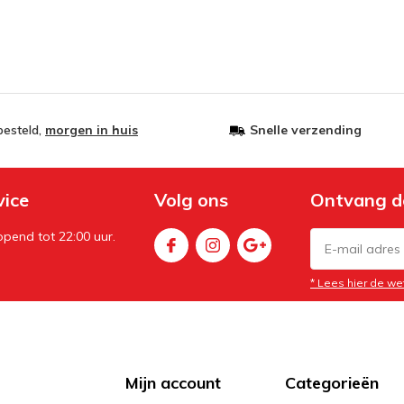
besteld,
morgen in huis
Snelle verzending
vice
Volg ons
Ontvang d
pend tot 22:00 uur.
* Lees hier de we
Mijn account
Categorieën