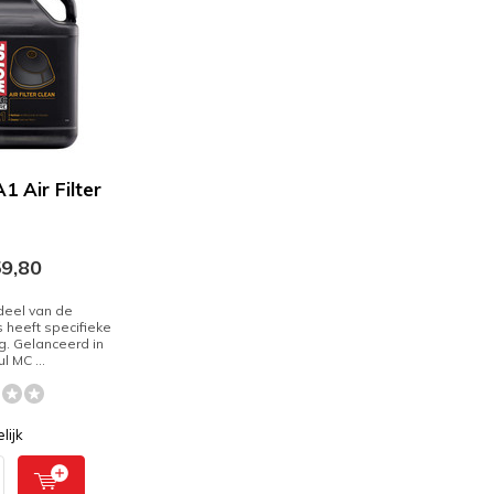
1 Air Filter
9,80
deel van de
s heeft specifieke
g. Gelanceerd in
l MC ...
lijk