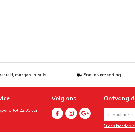
besteld,
morgen in huis
Snelle verzending
vice
Volg ons
Ontvang d
pend tot 22:00 uur.
* Lees hier de we