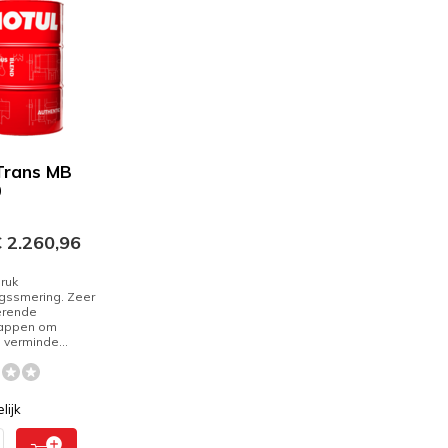
Trans MB
0
 2.260,96
ruk
ngssmering. Zeer
erende
appen om
e verminde...
lijk