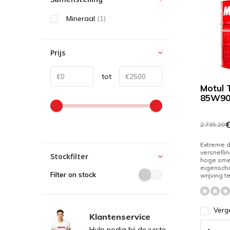
Mineraal
(1)
Prijs
tot
Motul 
85W9
€
2.735,20
Extreme d
versnelli
Stockfilter
hoge sm
eigensch
Filter on stock
wrijving t
Verge
Klantenservice
Hulp nodig bij de juiste