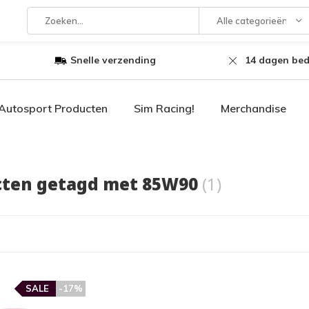
Alle categorieën
Snelle verzending
14 dagen bed
Autosport Producten
Sim Racing!
Merchandise
cten getagd met 85W90
(1)
SALE
-17%