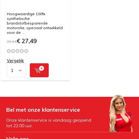
Hoogwaardige 100%
synthetische
brandstofbesparende
motorolie, speciaal ontwikkeld
voor de ...
€ 27,49
33,34
Vergelijk
Bel met onze klantenservice
Onze klantenservice is vandaag geopend
tot 22:00 uur.
Volg ons