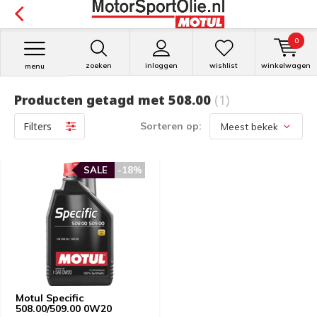
0
zoeken
inloggen
wishlist
winkelwagen
menu
Producten getagd met 508.00
(1)
Filters
Sorteren op:
SALE
-18%
Motul Specific
508.00/509.00 0W20