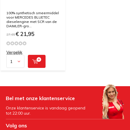
100% synthetisch smeermiddel
voor MERCEDES BLUETEC
dieselengine met SCR van de
DAIMLER-gro...
€ 21,95
27,65
Vergelijk
Bel met onze klantenservice
Onze klantenservice is vandaag geopend
tot 22:00 uur.
Volg ons