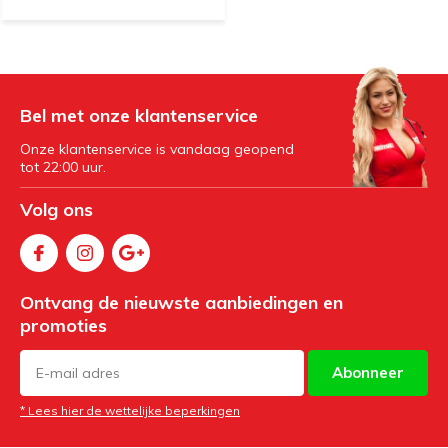
Bel met onze klantenservice
Onze klantenservice is vandaag geopend
tot 22:00 uur.
Volg ons
Ontvang de nieuwste aanbiedingen en
promoties
Abonneer
* Lees hier de wettelijke beperkingen