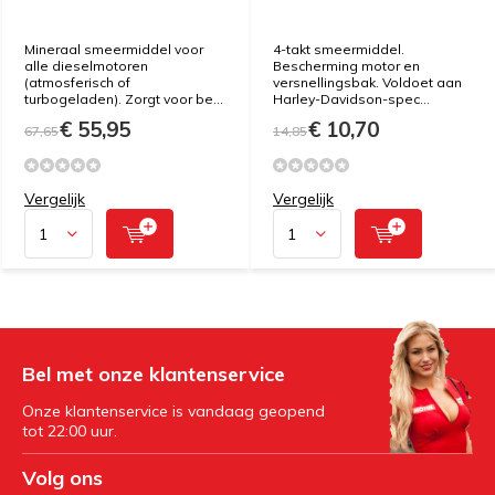
Mineraal smeermiddel voor
4-takt smeermiddel.
alle dieselmotoren
Bescherming motor en
(atmosferisch of
versnellingsbak. Voldoet aan
turbogeladen). Zorgt voor be...
Harley-Davidson-spec...
€ 55,95
€ 10,70
67,65
14,85
Vergelijk
Vergelijk
Bel met onze klantenservice
Onze klantenservice is vandaag geopend
tot 22:00 uur.
Volg ons