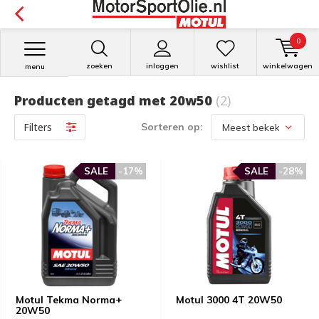
0
zoeken
inloggen
wishlist
winkelwagen
menu
Producten getagd met 20w50
(2)
Filters
Sorteren op:
SALE
-17%
SALE
-28%
Motul Tekma Norma+
Motul 3000 4T 20W50
20W50