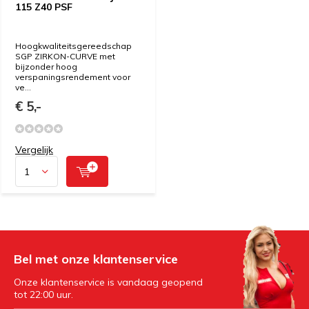
115 Z40 PSF
Hoogkwaliteitsgereedschap
SGP ZIRKON-CURVE met
bijzonder hoog
verspaningsrendement voor
ve...
€ 5,-
Vergelijk
Bel met onze klantenservice
Onze klantenservice is vandaag geopend
tot 22:00 uur.