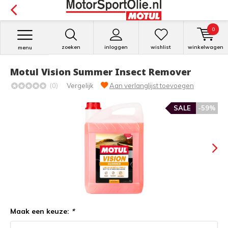
0
zoeken
inloggen
wishlist
winkelwagen
menu
Motul Vision Summer Insect Remover
(0)
Vergelijk
Aan verlanglijst toevoegen
SALE
-59%
Maak een keuze:
*