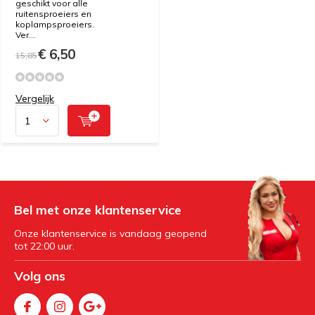
geschikt voor alle
ruitensproeiers en
koplampsproeiers.
Ver...
€ 6,50
15,85
Vergelijk
Bel met onze klantenservice
Onze klantenservice is vandaag geopend
tot 22:00 uur.
Volg ons