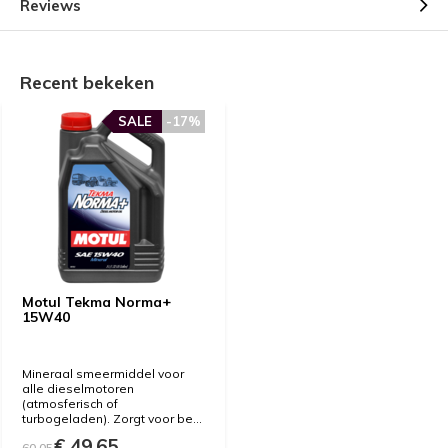
Reviews
Recent bekeken
SALE
-17%
Motul Tekma Norma+
15W40
Mineraal smeermiddel voor
alle dieselmotoren
(atmosferisch of
turbogeladen). Zorgt voor be...
€ 49,65
60,05