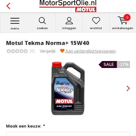
0
zoeken
inloggen
wishlist
winkelwagen
menu
Motul Tekma Norma+ 15W40
(0)
Vergelijk
Aan verlanglijst toevoegen
SALE
-17%
Maak een keuze:
*