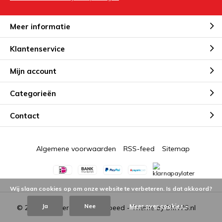
Meer informatie
Klantenservice
Mijn account
Categorieën
Contact
Algemene voorwaarden
RSS-feed
Sitemap
Wij slaan cookies op om onze website te verbeteren. Is dat akkoord?
Ja
Nee
Meer over cookies »
© 2026 - Powered by
Lightspeed
- Theme by
DMWS.nl