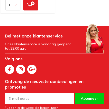
Bel met onze klantenservice
Onze klantenservice is vandaag geopend
tot 22:00 uur.
Volg ons
Ontvang de nieuwste aanbiedingen en
promoties
Abonneer
* Lees hier de wettelijke beperkingen