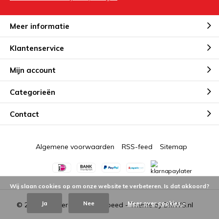
Meer informatie
Klantenservice
Mijn account
Categorieën
Contact
Algemene voorwaarden
RSS-feed
Sitemap
Wij slaan cookies op om onze website te verbeteren. Is dat akkoord?
Ja
Nee
Meer over cookies »
© 2026 - Powered by
Lightspeed
- Theme by
DMWS.nl