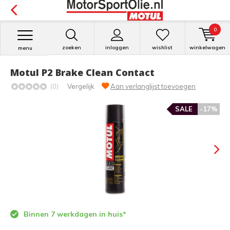
0
zoeken
inloggen
wishlist
winkelwagen
menu
Motul P2 Brake Clean Contact
(0)
Vergelijk
Aan verlanglijst toevoegen
SALE
-17%
Binnen 7 werkdagen in huis*