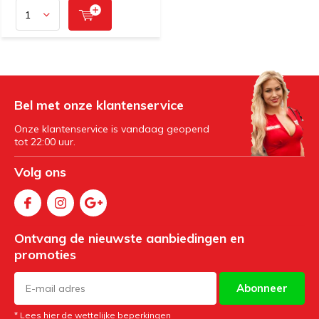
Bel met onze klantenservice
Onze klantenservice is vandaag geopend
tot 22:00 uur.
Volg ons
Ontvang de nieuwste aanbiedingen en
promoties
Abonneer
* Lees hier de wettelijke beperkingen