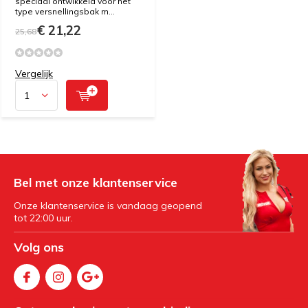
speciaal ontwikkeld voor het
type versnellingsbak m...
€ 21,22
25,68
Vergelijk
Bel met onze klantenservice
Onze klantenservice is vandaag geopend
tot 22:00 uur.
Volg ons