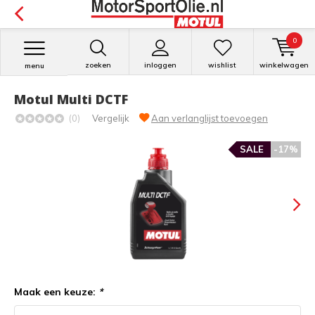
0
zoeken
inloggen
wishlist
winkelwagen
menu
Motul Multi DCTF
(0)
Vergelijk
Aan verlanglijst toevoegen
SALE
-17%
Maak een keuze:
*