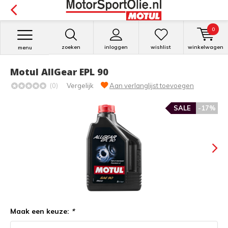
0
zoeken
inloggen
wishlist
winkelwagen
menu
Motul AllGear EPL 90
(0)
Vergelijk
Aan verlanglijst toevoegen
SALE
-17%
Maak een keuze:
*