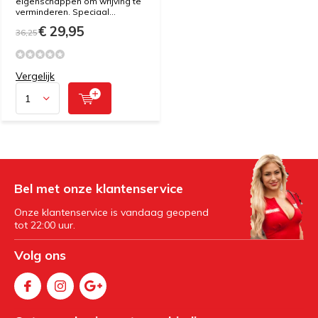
eigenschappen om wrijving te
verminderen. Speciaal...
€ 29,95
36,25
Vergelijk
Bel met onze klantenservice
Onze klantenservice is vandaag geopend
tot 22:00 uur.
Volg ons