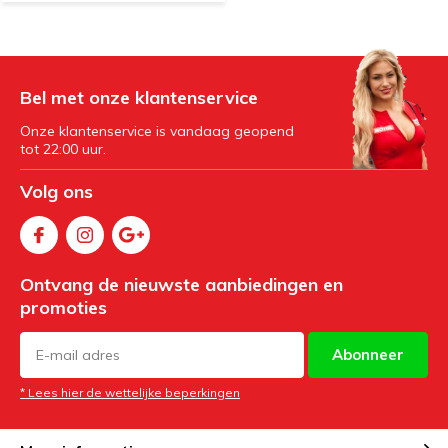
Bel met onze klantenservice
Onze klantenservice is vandaag geopend
tot 22:00 uur.
Volg ons
Ontvang de nieuwste aanbiedingen en
promoties
Abonneer
* Lees hier de wettelijke beperkingen