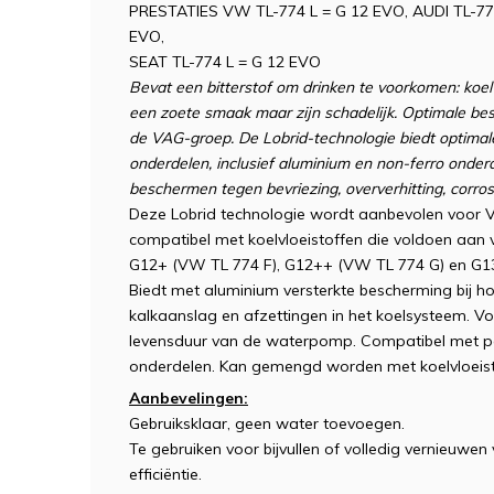
PRESTATIES VW TL-774 L = G 12 EVO, AUDI TL-774
EVO,
SEAT TL-774 L = G 12 EVO
Bevat een bitterstof om drinken te voorkomen: koel
een zoete smaak maar zijn schadelijk. Optimale b
de VAG-groep. De Lobrid-technologie biedt optimal
onderdelen, inclusief aluminium en non-ferro onde
beschermen tegen bevriezing, oververhitting, corros
Deze Lobrid technologie wordt aanbevolen voor V
compatibel met koelvloeistoffen die voldoen aan 
G12+ (VW TL 774 F), G12++ (VW TL 774 G) en G13
Biedt met aluminium versterkte bescherming bij ho
kalkaanslag en afzettingen in het koelsysteem. Vo
levensduur van de waterpomp. Compatibel met pa
onderdelen. Kan gemengd worden met koelvloeisto
Aanbevelingen:
Gebruiksklaar, geen water toevoegen.
Te gebruiken voor bijvullen of volledig vernieuwen 
efficiëntie.