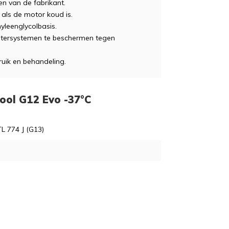
n van de fabrikant.
f als de motor koud is.
leenglycolbasis.
atersystemen te beschermen tegen
ruik en behandeling.
Cool G12 Evo -37°C
 774 J (G13)