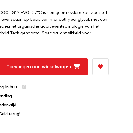
OL G12 EVO -37°C is een gebruiksklare koelvloeistof
 levensduur, op basis van monoethyleenglycol, met een
sche/niet organische additieventechnologie van het
Lobrid Tech genaamd. Speciaal ontwikkeld voor
Toevoegen aan winkelwagen
g in huis!
ending
edenktijd
Geld terug!