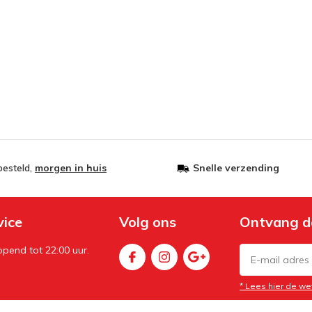
besteld,
morgen in huis
Snelle verzending
vice
Volg ons
Ontvang d
pend tot 22:00 uur.
* Lees hier de we