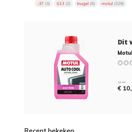
-37
(3)
G13
(2)
Inugel
(6)
motul
(328)
Dit 
Motul
12,44
€ 10
Recent bekeken