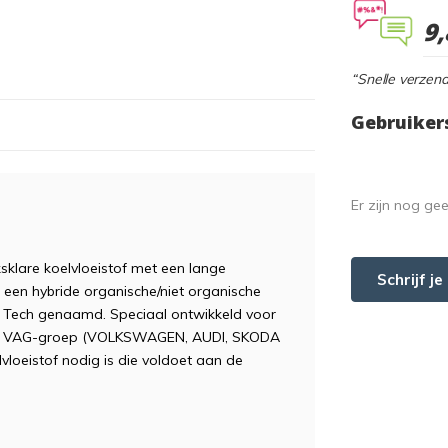
9,
“Snelle verzend
Gebruiker
Er zijn nog ge
lare koelvloeistof met een lange
Schrijf j
 een hybride organische/niet organische
id Tech genaamd. Speciaal ontwikkeld voor
 de VAG-groep (VOLKSWAGEN, AUDI, SKODA
vloeistof nodig is die voldoet aan de