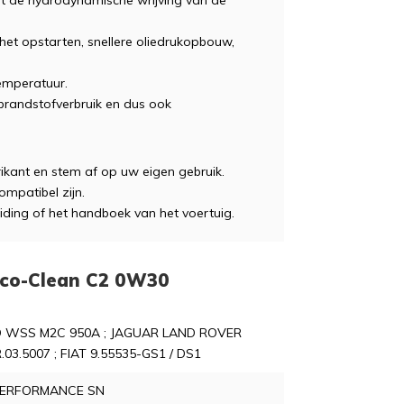
rt de hydrodynamische wrijving van de
j het opstarten, snellere oliedrukopbouw,
temperatuur.
r brandstofverbruik en dus ook
rikant en stem af op uw eigen gebruik.
mpatibel zijn.
iding of het handboek van het voertuig.
 Eco-Clean C2 0W30
 WSS M2C 950A ; JAGUAR LAND ROVER
.03.5007 ; FIAT 9.55535-GS1 / DS1
PERFORMANCE SN