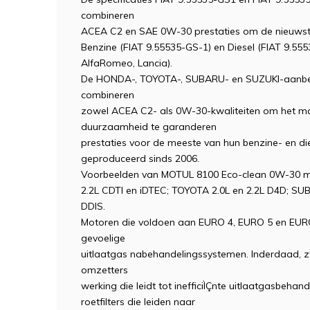
combineren
ACEA C2 en SAE 0W-30 prestaties om de nieuwste
Benzine (FIAT 9.55535-GS-1) en Diesel (FIAT 9.555
AlfaRomeo, Lancia).
De HONDA-, TOYOTA-, SUBARU- en SUZUKI-aanbev
combineren
zowel ACEA C2- als 0W-30-kwaliteiten om het ma
duurzaamheid te garanderen
prestaties voor de meeste van hun benzine- en d
geproduceerd sinds 2006.
Voorbeelden van MOTUL 8100 Eco-clean 0W-30 mo
2.2L CDTI en iDTEC; TOYOTA 2.0L en 2.2L D4D; SU
DDIS.
Motoren die voldoen aan EURO 4, EURO 5 en EURO
gevoelige
uitlaatgas nabehandelingssystemen. Inderdaad, z
omzetters
werking die leidt tot inefficiÌÇnte uitlaatgasbehan
roetfilters die leiden naar