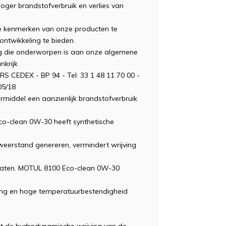
hoger brandstofverbruik en verlies van
 kenmerken van onze producten te
ontwikkeling te bieden.
lling die onderworpen is aan onze algemene
krijk
S CEDEX - BP 94 - Tel: 33 1 48 11 70 00 -
05/18
del een aanzienlijk brandstofverbruik
co-clean 0W-30 heeft synthetische
weerstand genereren, vermindert wrijving
araten. MOTUL 8100 Eco-clean 0W-30
ing en hoge temperatuurbestendigheid