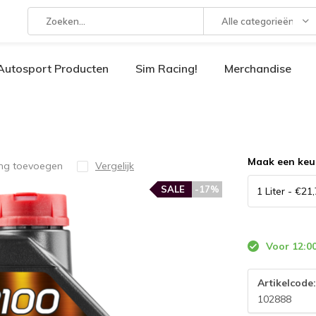
Alle categorieën
Autosport Producten
Sim Racing!
Merchandise
Maak een keu
ing toevoegen
Vergelijk
SALE
-17%
Voor 12:00
Artikelcode
102888