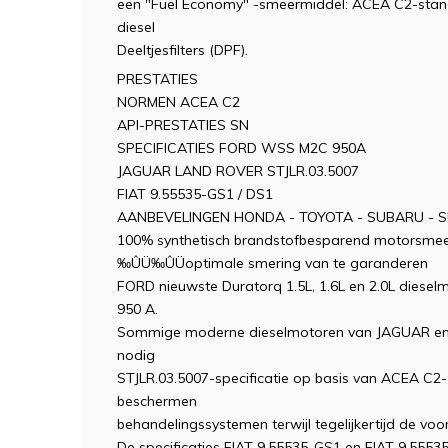
een "Fuel Economy" -smeermiddel: ACEA C2-stan
diesel
Deeltjesfilters (DPF).
PRESTATIES
NORMEN ACEA C2
API-PRESTATIES SN
SPECIFICATIES FORD WSS M2C 950A
JAGUAR LAND ROVER STJLR.03.5007
FIAT 9.55535-GS1 / DS1
AANBEVELINGEN HONDA - TOYOTA - SUBARU - S
100% synthetisch brandstofbesparend motorsmee
‰ÛÜ‰ÛÜoptimale smering van te garanderen
FORD nieuwste Duratorq 1.5L, 1.6L en 2.0L dieselm
950 A.
Sommige moderne dieselmotoren van JAGUAR en
nodig
STJLR.03.5007-specificatie op basis van ACEA C2-
beschermen
behandelingssystemen terwijl tegelijkertijd de v
De specificaties FIAT 9.55535-GS1 en FIAT 9.555