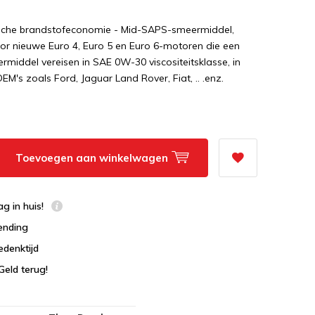
sche brandstofeconomie - Mid-SAPS-smeermiddel,
or nieuwe Euro 4, Euro 5 en Euro 6-motoren die een
iddel vereisen in SAE 0W-30 viscositeitsklasse, in
EM's zoals Ford, Jaguar Land Rover, Fiat, .. .enz.
Toevoegen aan winkelwagen
g in huis!
ending
edenktijd
Geld terug!