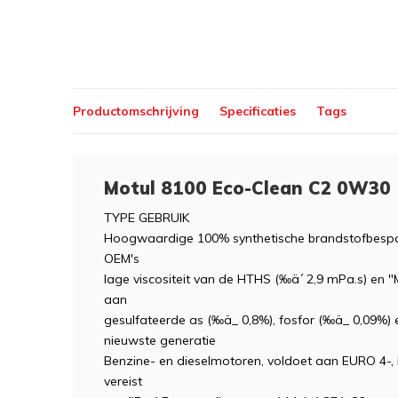
Productomschrijving
Specificaties
Tags
Motul 8100 Eco-Clean C2 0W30
TYPE GEBRUIK
Hoogwaardige 100% synthetische brandstofbespa
OEM's
lage viscositeit van de HTHS (‰ä´ 2,9 mPa.s) en 
aan
gesulfateerde as (‰ä_ 0,8%), fosfor (‰ä_ 0,09%) 
nieuwste generatie
Benzine- en dieselmotoren, voldoet aan EURO 4-
vereist