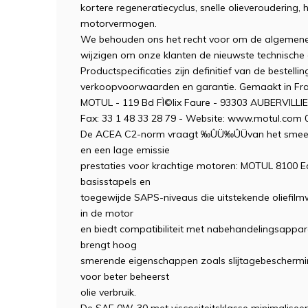
kortere regeneratiecyclus, snelle olieveroudering, 
motorvermogen.
We behouden ons het recht voor om de algemene
wijzigen om onze klanten de nieuwste technische 
Productspecificaties zijn definitief van de beste
verkoopvoorwaarden en garantie. Gemaakt in Fran
MOTUL - 119 Bd FÌ©lix Faure - 93303 AUBERVILLIER
Fax: 33 1 48 33 28 79 - Website: www.motul.com 
De ACEA C2-norm vraagt ‰ÛÜ‰ÛÜvan het smeermid
en een lage emissie
prestaties voor krachtige motoren: MOTUL 8100 E
basisstapels en
toegewijde SAPS-niveaus die uitstekende oliefilm
in de motor
en biedt compatibiliteit met nabehandelingsapp
brengt hoog
smerende eigenschappen zoals slijtagebescherm
voor beter beheerst
olie verbruik.