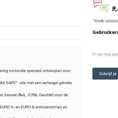
9,
“Snelle verzend
Gebruiker
Er zijn nog ge
ring motorolie speciaal ontworpen voor
Schrijf j
"Mid SAPS" -olie met een verlaagd gehalte
en zwavel (‰ä_ 0,3%). Geschikt voor de
, EURO 5- en EURO 6-emissienormen en