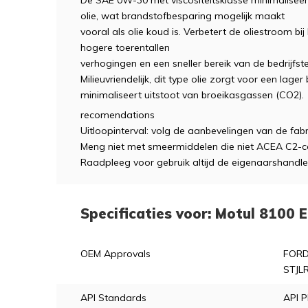
De SAE 0W-30 met viscositeitsklasse minimalisee
olie, wat brandstofbesparing mogelijk maakt
vooral als olie koud is. Verbetert de oliestroom bi
hogere toerentallen
verhogingen en een sneller bereik van de bedrijfs
Milieuvriendelijk, dit type olie zorgt voor een lage
minimaliseert uitstoot van broeikasgassen (CO2).
recomendations
Uitloopinterval: volg de aanbevelingen van de fab
Meng niet met smeermiddelen die niet ACEA C2-co
Raadpleeg voor gebruik altijd de eigenaarshandle
Specificaties voor: Motul 8100
OEM Approvals
FORD
STJLR
API Standards
API 