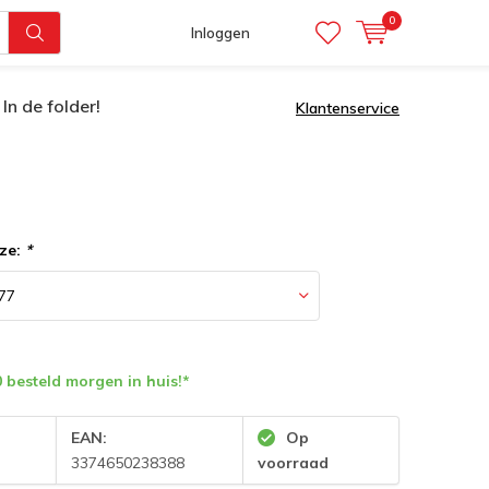
0
Inloggen
In de folder!
Klantenservice
ze:
*
 besteld morgen in huis!*
:
EAN:
Op
3374650238388
voorraad