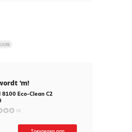
(328)
wordt 'm!
l 8100 Eco-Clean C2
0
(0)
Toevoegen aan