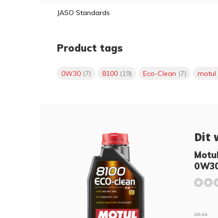
JASO Standards
Product tags
0W30
(7)
8100
(19)
Eco-Clean
(7)
motul
Dit 
Motu
0W3
26,34