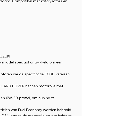
daard. Compatibel met katalysators en
UZUKI
rmiddel speciaal ontwikkeld om een
otoren die de specificatie FORD vereisen
 LAND ROVER hebben motorolie met
 en 0W-30-profiel, om hun na te
oordelen van Fuel Economy worden behaald.
35-DS1 leggen de motorolie op om beide te