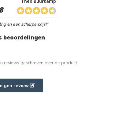
Theo Buurkamp
8
ing en een scherpe prijs!”
s beoordelingen
en reviews geschreven over dit product.
e eigen review