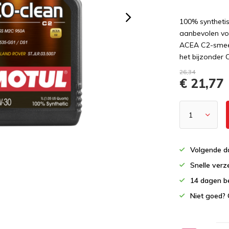
100% syntheti
aanbevolen vo
ACEA C2-smeerm
het bijzonder O
26,34
€ 21,77
Volgende da
Snelle verz
14 dagen b
Niet goed? 