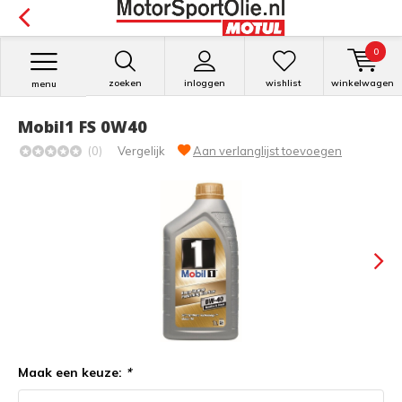
0
zoeken
inloggen
wishlist
winkelwagen
menu
Mobil1 FS 0W40
(0)
Vergelijk
Aan verlanglijst toevoegen
Maak een keuze:
*