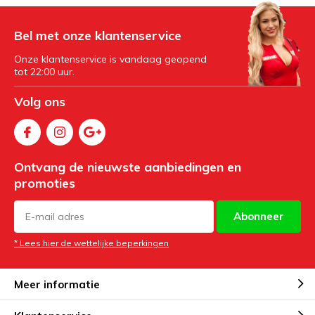
Bel met onze klantenservice
Onze klantenservice is vandaag geopend
tot 22:00 uur.
Volg ons
Ontvang de nieuwste aanbiedingen en
promoties
Abonneer
* Lees hier de wettelijke beperkingen
Meer informatie