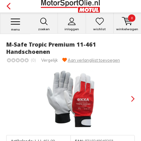
0
zoeken
inloggen
wishlist
winkelwagen
menu
M-Safe Tropic Premium 11-461
Handschoenen
(0)
Vergelijk
Aan verlanglijst toevoegen
Artikelcode:
1.11.461.09
EAN:
8718249048203