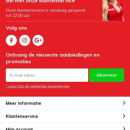
Bel met onze klantenservice
Onze klantenservice is vandaag geopend
tot 22:00 uur.
Volg ons
Ontvang de nieuwste aanbiedingen en
promoties
Abonneer
* Lees hier de wettelijke beperkingen
Meer informatie
Klantenservice
Mijn account