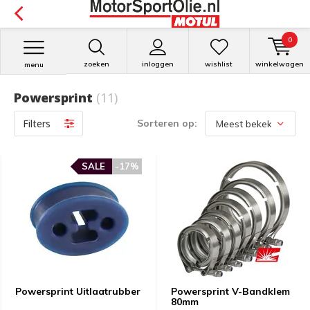
0
zoeken
inloggen
wishlist
winkelwagen
menu
Powersprint
(11)
Filters
Sorteren op:
SALE
-17%
Powersprint Uitlaatrubber
Powersprint V-Bandklem
80mm