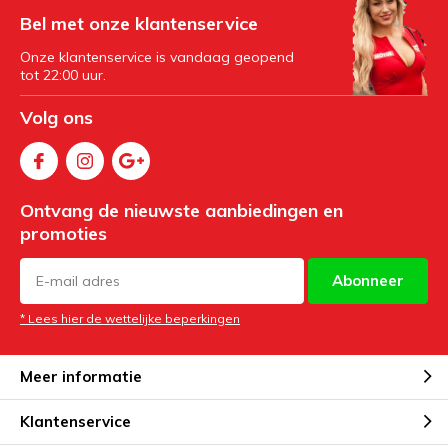
Bel met onze klantenservice
Onze klantenservice is vandaag geopend
tot 22:00 uur.
Volg ons
Ontvang de nieuwste aanbiedingen en
promoties
Abonneer
* Lees hier de wettelijke beperkingen
Meer informatie
Klantenservice