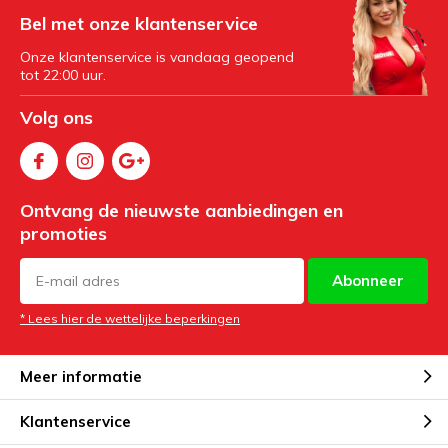
Bel met onze klantenservice
Onze klantenservice is vandaag geopend
tot 22:00 uur.
Volg ons
Ontvang de nieuwste aanbiedingen en
promoties
Abonneer
* Lees hier de wettelijke beperkingen
Meer informatie
Klantenservice