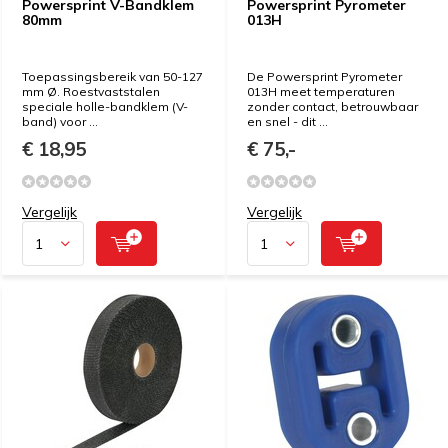
Powersprint V-Bandklem
Powersprint Pyrometer
80mm
013H
Toepassingsbereik van 50-127
De Powersprint Pyrometer
mm Ø. Roestvaststalen
013H meet temperaturen
speciale holle-bandklem (V-
zonder contact, betrouwbaar
band) voor ...
en snel - dit ...
€ 18,95
€ 75,-
Vergelijk
Vergelijk