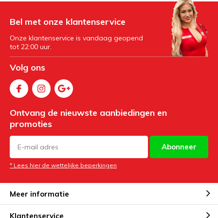
Bel met onze klantenservice
Onze klantenservice is vandaag geopend
tot 22:00 uur.
Volg ons
Ontvang de nieuwste aanbiedingen en
promoties
Abonneer
* Lees hier de wettelijke beperkingen
Meer informatie
Klantenservice