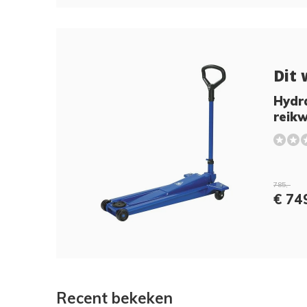
Dit 
Hydra
reikw
785,-
€ 74
Recent bekeken