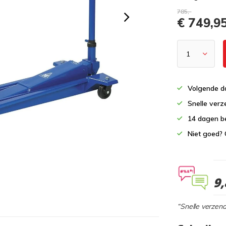
785,-
€ 749,9
Volgende da
Snelle verz
14 dagen b
Niet goed? 
9,
“Snelle verzend