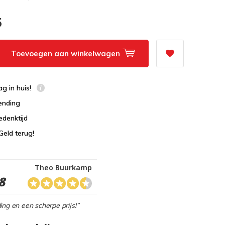
5
Toevoegen aan winkelwagen
g in huis!
ending
edenktijd
Geld terug!
Theo Buurkamp
8
ing en een scherpe prijs!”