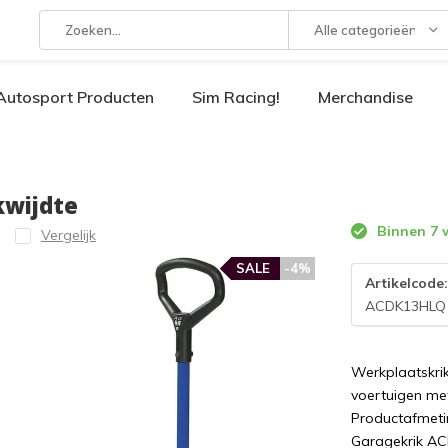
Alle categorieën
Autosport Producten
Sim Racing!
Merchandise
kwijdte
Binnen 7 
Vergelijk
SALE
-4%
Artikelcode
ACDK13HLQ
Werkplaatskrik
voertuigen me
Productafmetin
Garagekrik A