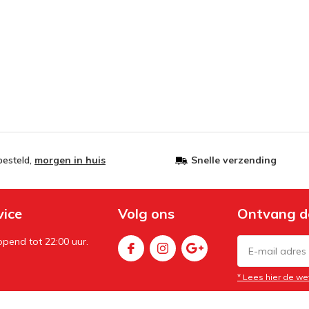
besteld,
morgen in huis
Snelle verzending
vice
Volg ons
Ontvang d
pend tot 22:00 uur.
* Lees hier de we