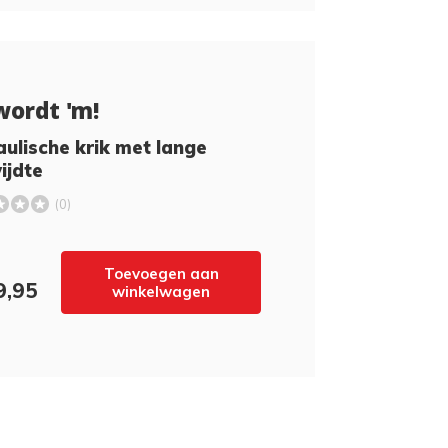
wordt 'm!
ulische krik met lange
ijdte
(0)
Toevoegen aan
9,95
winkelwagen