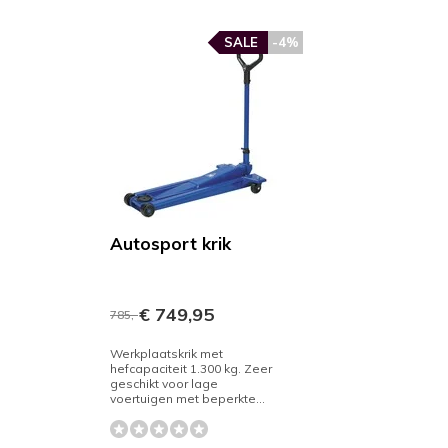
SALE
-4%
Autosport krik
€ 749,95
785,-
Werkplaatskrik met
hefcapaciteit 1.300 kg. Zeer
geschikt voor lage
voertuigen met beperkte...