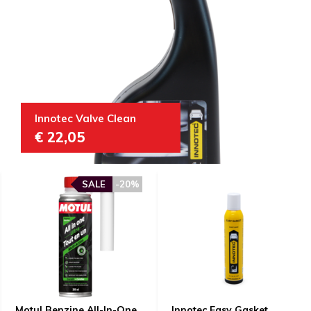
Innotec Valve Clean
€ 22,05
SALE
-20%
Motul Benzine All-In-One
Innotec Easy Gasket