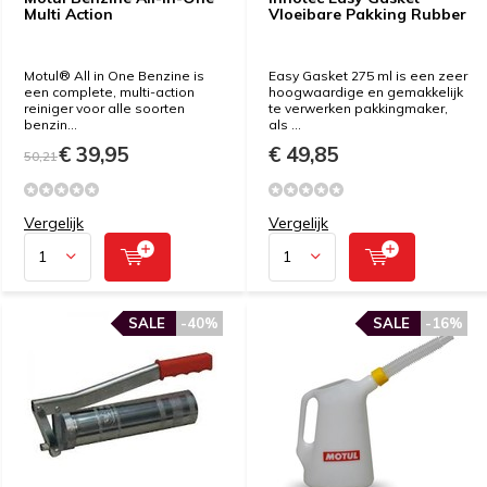
Multi Action
Vloeibare Pakking Rubber
Motul® All in One Benzine is
Easy Gasket 275 ml is een zeer
een complete, multi-action
hoogwaardige en gemakkelijk
reiniger voor alle soorten
te verwerken pakkingmaker,
benzin...
als ...
€ 39,95
€ 49,85
50,21
Vergelijk
Vergelijk
SALE
-40%
SALE
-16%