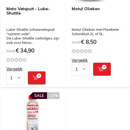
Mato Vetspuit - Lube-
Motul Oliekan
Shuttle
Lube-Shuttle schaarvetspuit
Motul Oliekan met Flexibele
"system side".
Schenktuit 2L of 5L.
De Lube-Shuttle cartridges zijn
€ 8,50
10,09
ook voor hervu...
€ 34,90
58,25
Vergelijk
Vergelijk
SALE
-17%