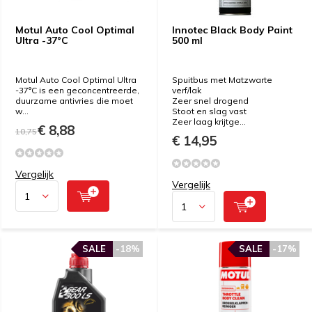
Motul Auto Cool Optimal
Innotec Black Body Paint
Ultra -37°C
500 ml
Motul Auto Cool Optimal Ultra
Spuitbus met Matzwarte
-37°C is een geconcentreerde,
verf/lak
duurzame antivries die moet
Zeer snel drogend
w...
Stoot en slag vast
Zeer laag krijtge...
€ 8,88
10,75
€ 14,95
Vergelijk
Vergelijk
SALE
-18%
SALE
-17%