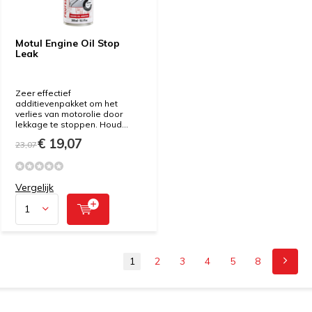
Motul Engine Oil Stop
Leak
Zeer effectief
additievenpakket om het
verlies van motorolie door
lekkage te stoppen. Houd...
€ 19,07
23,07
Vergelijk
1
2
3
4
5
8