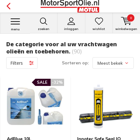
0
zoeken
inloggen
wishlist
winkelwagen
menu
De categorie voor al uw vrachtwagen
olieën en toebehoren.
(90)
Filters
Sorteren op:
SALE
-32%
AdBlue 10L
Innotec Safe Seal IQ