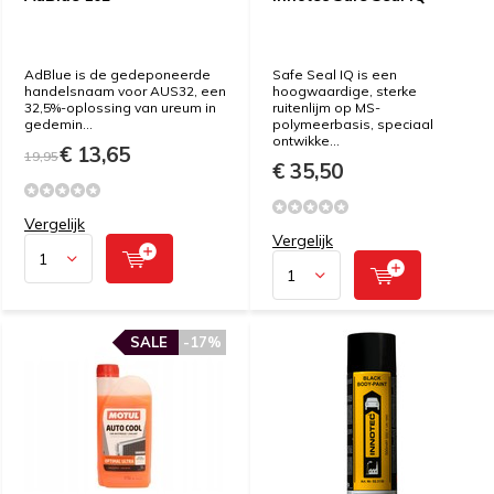
AdBlue is de gedeponeerde
Safe Seal IQ is een
handelsnaam voor AUS32, een
hoogwaardige, sterke
32,5%-oplossing van ureum in
ruitenlijm op MS-
gedemin...
polymeerbasis, speciaal
ontwikke...
€ 13,65
19,95
€ 35,50
Vergelijk
Vergelijk
SALE
-17%