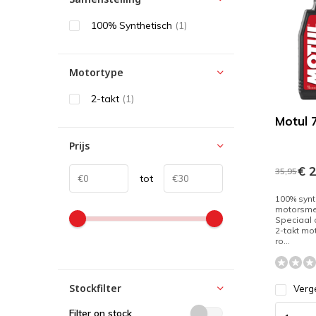
100% Synthetisch
(1)
Motortype
2-takt
(1)
Motul 
Prijs
€ 2
35,95
tot
100% synt
motorsme
Speciaal 
2-takt mot
ro...
Stockfilter
Verge
Filter on stock