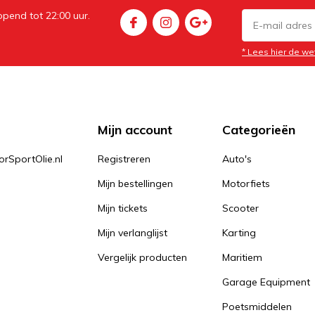
pend tot 22:00 uur.
* Lees hier de we
Mijn account
Categorieën
orSportOlie.nl
Registreren
Auto's
Mijn bestellingen
Motorfiets
Mijn tickets
Scooter
Mijn verlanglijst
Karting
Vergelijk producten
Maritiem
Garage Equipment
Poetsmiddelen