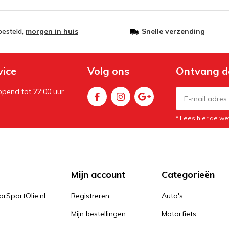
besteld,
morgen in huis
Snelle verzending
vice
Volg ons
Ontvang d
pend tot 22:00 uur.
* Lees hier de we
Mijn account
Categorieën
orSportOlie.nl
Registreren
Auto's
Mijn bestellingen
Motorfiets