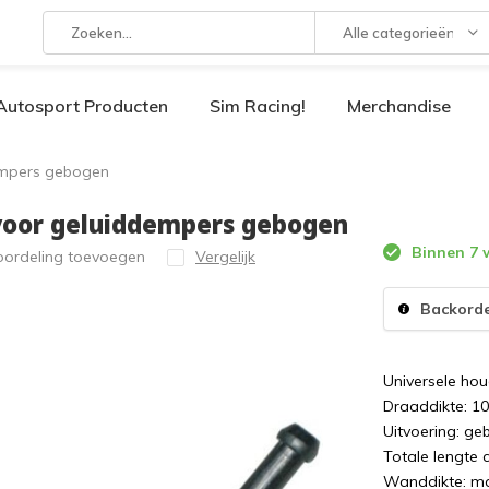
Alle categorieën
Autosport Producten
Sim Racing!
Merchandise
empers gebogen
 voor geluiddempers gebogen
Binnen 7 
oordeling toevoegen
Vergelijk
Backord
Universele hou
Draaddikte: 
Uitvoering: g
Totale lengte 
Wanddikte: ma