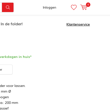
0
Inloggen
In de folder!
Klantenservice
werkdagen in huis*
er
der voor lassen.
10 mm Ø
ebogen
ca.: 200 mm
ssief