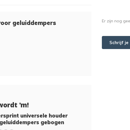
Er zijn nog ge
voor geluiddempers
Schrijf j
wordt 'm!
sprint universele houder
 geluiddempers gebogen