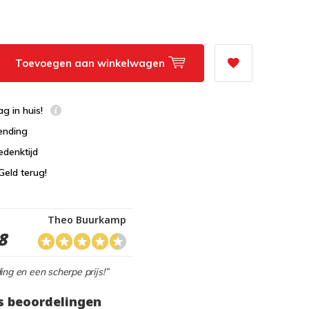
Toevoegen aan winkelwagen
g in huis!
ending
edenktijd
Geld terug!
Theo Buurkamp
8
ing en een scherpe prijs!”
s beoordelingen