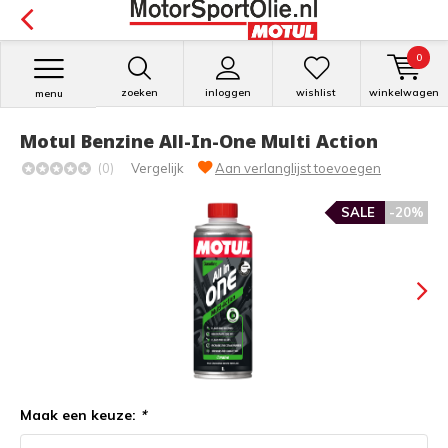
0
zoeken
inloggen
wishlist
winkelwagen
menu
Motul Benzine All-In-One Multi Action
(0)
Vergelijk
Aan verlanglijst toevoegen
SALE
-20%
Maak een keuze:
*