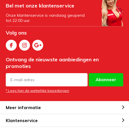
Bel met onze klantenservice
Onze klantenservice is vandaag geopend
tot 22:00 uur.
Volg ons
Ontvang de nieuwste aanbiedingen en
promoties
Abonneer
* Lees hier de wettelijke beperkingen
Meer informatie
Klantenservice