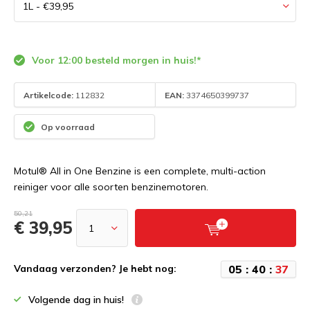
Voor 12:00 besteld morgen in huis!*
Artikelcode:
112832
EAN:
3374650399737
Op voorraad
Motul® All in One Benzine is een complete, multi-action
reiniger voor alle soorten benzinemotoren.
50,21
€ 39,95
0
5
:
4
0
:
3
7
Vandaag verzonden? Je hebt nog:
Volgende dag in huis!