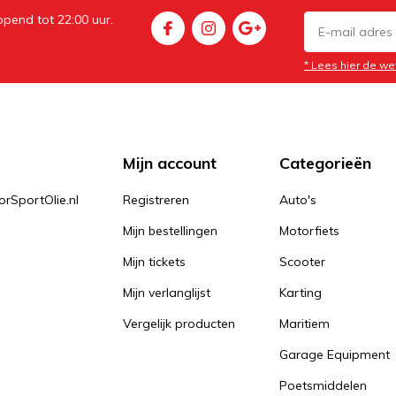
pend tot 22:00 uur.
* Lees hier de we
Mijn account
Categorieën
orSportOlie.nl
Registreren
Auto's
Mijn bestellingen
Motorfiets
Mijn tickets
Scooter
Mijn verlanglijst
Karting
Vergelijk producten
Maritiem
Garage Equipment
Poetsmiddelen