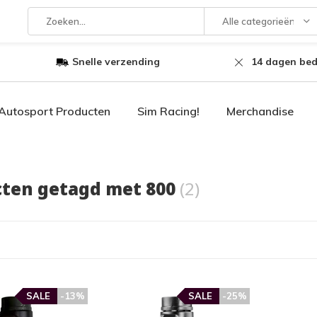
Alle categorieën
Snelle verzending
14 dagen bed
Autosport Producten
Sim Racing!
Merchandise
ten getagd met 800
(2)
SALE
-13%
SALE
-25%