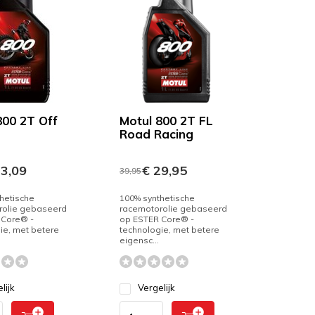
800 2T Off
Motul 800 2T FL
Road Racing
3,09
€ 29,95
39,95
hetische
100% synthetische
rolie gebaseerd
racemotorolie gebaseerd
 Core® -
op ESTER Core® -
ie, met betere
technologie, met betere
eigensc...
lijk
Vergelijk