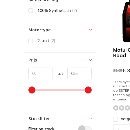
100% Synthetisch
(2)
Motortype
2-takt
(2)
Motul 
Road
Prijs
€ 3
38,05
tot
100% synt
racemoto
op ESTER
technolog
eigensc...
Stockfilter
Verge
Filter on stock